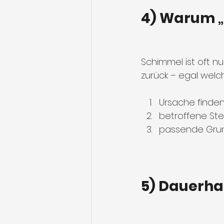
4) Warum „
Schimmel ist oft n
zurück – egal welche
Ursache finden
betroffene St
passende Grun
5) Dauerha