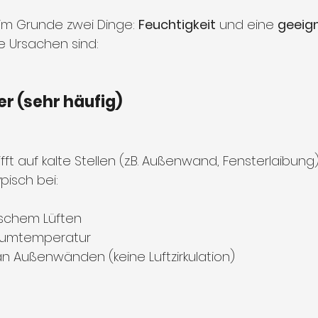
im Grunde zwei Dinge: 
Feuchtigkeit
 und eine 
geeign
ge Ursachen sind:
 (sehr häufig)
ft auf kalte Stellen (z.B. Außenwand, Fensterlaibung)
ypisch bei:
lschem Lüften
Raumtemperatur
an Außenwänden (keine Luftzirkulation)