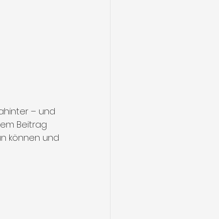
ahinter – und 
sem Beitrag 
un können und 