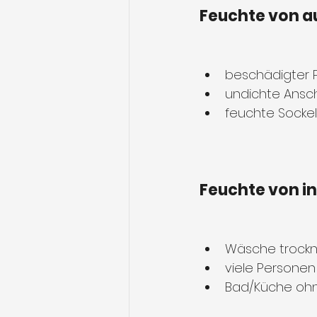
Feuchte von a
beschädigter P
undichte Ansch
feuchte Socke
Feuchte von i
Wäsche trockn
viele Personen
Bad/Küche ohn