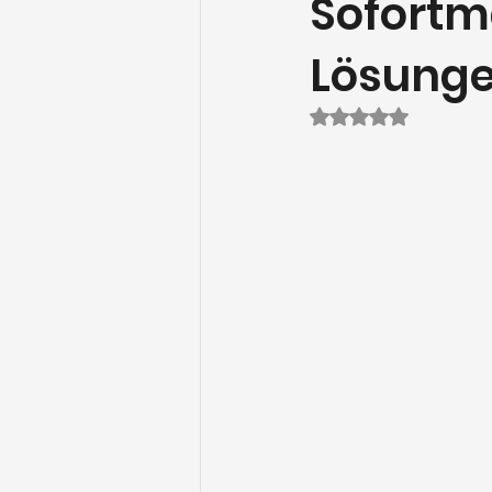
Sofort
Lösung
Mit NaN von 5 St