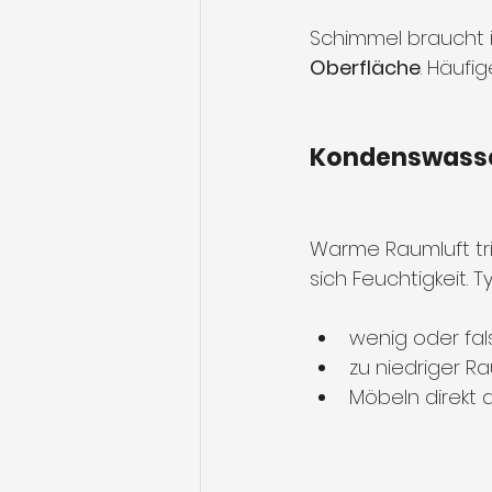
Schimmel braucht 
Oberfläche
. Häufi
Kondenswasser
Warme Raumluft trif
sich Feuchtigkeit. T
wenig oder fa
zu niedriger 
Möbeln direkt 