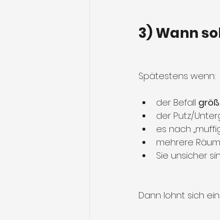
3) Wann sol
Spätestens wenn:
der Befall 
größ
der Putz/Unter
es nach „muffig
mehrere Räume
Sie unsicher s
Dann lohnt sich ein