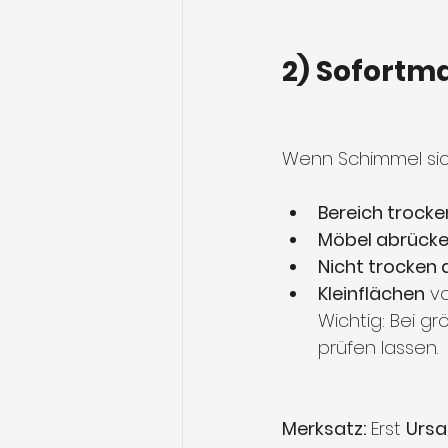
2) Sofortm
Wenn Schimmel sich
Bereich trocke
Möbel abrück
Nicht trocken
Kleinflächen
 v
Wichtig: Bei g
prüfen lassen.
Merksatz:
 Erst 
Ursa