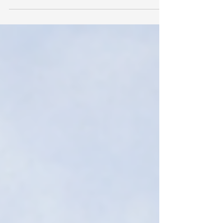
und wenn man nur „drüberstreicht“, kommt
es in vielen Fällen wieder. In diesem Beitrag
erklären wir verständlich, warum Schimmel
entsteht , was Sie sofort tun können und
welche Lösungen langfristig helfen. 1)
Warum entsteht Schimmel? Schimmel
braucht im Grunde zwei Dinge: Feuchtigkeit
und eine geeignete Oberfläche . Häufige
Ursachen sind: Kondenswasser (sehr häufig)
Warme Raumluft trifft auf k